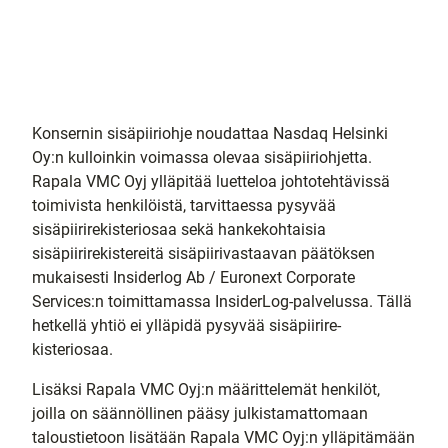
Konsernin sisäpiiriohje noudattaa Nasdaq Helsinki
Oy:n kulloinkin voimassa olevaa sisäpiiriohjetta.
Rapala VMC Oyj ylläpitää luette­loa johtotehtävissä
toimivista henkilöistä, tarvittaessa pysyvää
sisäpiirirekisteriosaa sekä hankekohtaisia
sisäpiirirekistereitä sisäpiirivastaavan päätöksen
mukaisesti Insiderlog Ab / Euronext Corporate
Services:n toimittamassa InsiderLog-palvelussa. Tällä
hetkellä yhtiö ei ylläpidä pysyvää sisäpiirire­
kisteriosaa.
Lisäksi Rapala VMC Oyj:n määrittelemät henkilöt,
joilla on sään­nöllinen pääsy julkistamattomaan
taloustietoon lisätään Rapala VMC Oyj:n ylläpitämään