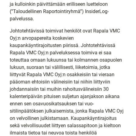
ja kulloinkin päivittämään erilliseen luette­loon
(”Taloudellinen Raportointiryhmä”) InsiderLog-
palvelussa.
Johtotehtävissä toimivat henkilöt ovat Rapala VMC
Oyj:n arvo­papereita koskevien
kaupankäyntirajoitusten piirissä. Johtoteh­tävissä
Rapala VMC Oyj:n palveluksessa toimiva ei saa
toteuttaa omaan lukuunsa tai kolmannen osapuolen
lukuun, suoraan tai välillisesti, liiketoimia, jotka
liittyvät Rapala VMC Oyj:n osakkeisiin tai vieraan
pääoman ehtoisiin välineisiin tai niihin liittyviin
johdan­naisiin tai muihin rahoitusvälineisiin 30
kalenteripäivän pituisen suljetun ajanjakson aikana
ennen sen osavuosikatsauksen tai vuo­
sitilinpäätöksen julkaisemista, jonka Rapala VMC Oyj
on velvollinen julkistamaan. Kaupankäyntirajoitus
sekä velvollisuudet liittyen salassapitoon ja kieltoon
ilmaista tietoa tai neuvoa toista henkilöä