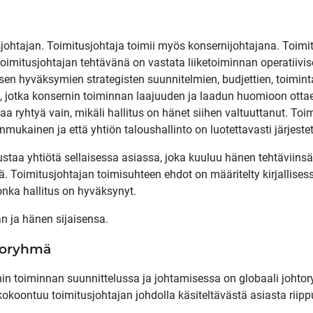
sjohtajan. Toimitusjohtaja toimii myös konsernijohtajana. Toimi
oimitusjohtajan tehtävänä on vastata liiketoiminnan operatiivis
ksen hyväksymien strategisten suunnitelmien, budjettien, toimin
 jotka konsernin toiminnan laajuuden ja laadun huomioon ottaen
saa ryhtyä vain, mikäli hallitus on hänet siihen valtuuttanut. To
ainmukainen ja että yhtiön taloushallinto on luotettavasti järjestet
ustaa yhtiötä sellaisessa asiassa, joka kuuluu hänen tehtäviinsä
. Toimitusjohtajan toimisuhteen ehdot on määritelty kirjallises
nka hallitus on hyväksynyt.
an ja hänen sijaisensa.
htoryhmä
n toiminnan suunnittelussa ja johtamisessa on globaali johtor
kokoontuu toimitusjohtajan johdolla käsiteltävästä asiasta riip