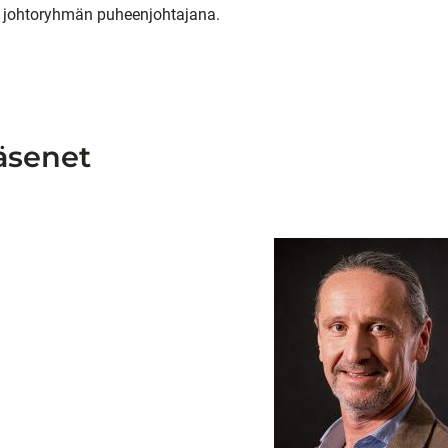
in johtoryhmän puheenjohtajana.
äsenet