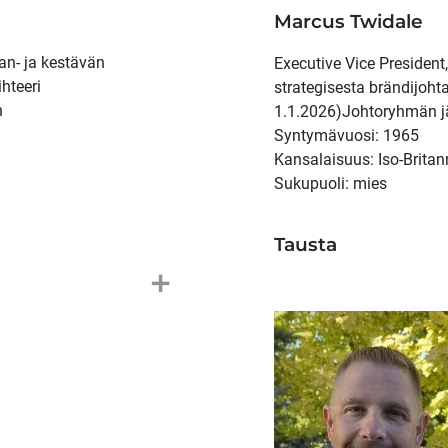
Marcus Twidale
ian- ja kestävän
Executive Vice President
ihteeri
strategisesta brändijoh
n
1.1.2026)
Johtoryhmän j
Syntymävuosi: 1965
Kansalaisuus: Iso-Britan
Sukupuoli: mies
Tausta
add