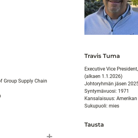
Travis Tuma
Executive Vice Presiden
(alkaen 1.1.2026)
of Group Supply Chain
Johtoryhmän jäsen 2025
Syntymävuosi: 1971
n
Kansalaisuus: Amerikan
Sukupuoli: mies
Tausta
add