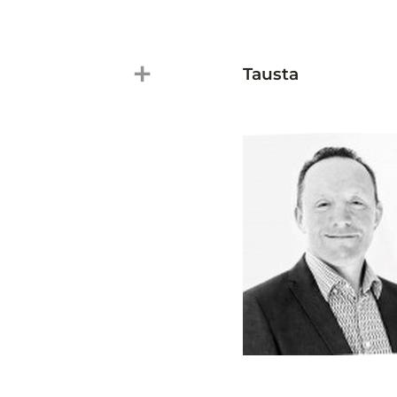
add
Tausta