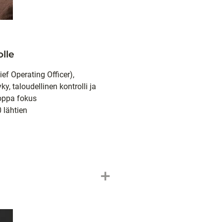
lle
ief Operating Officer),
y, taloudellinen kontrolli ja
ooppa fokus
 lähtien
add