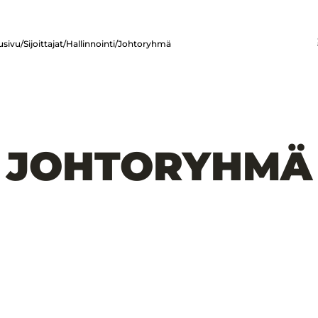
usivu
/
Sijoittajat
/
Hallinnointi
/
Johtoryhmä
JOHTORYHMÄ