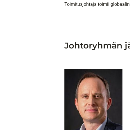
Toimitusjohtaja toimii globaal
Johtoryhmän j