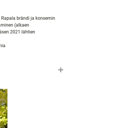
, Rapala brändi ja konsernin
taminen (alkaen
äsen 2021 lähtien
nia
add