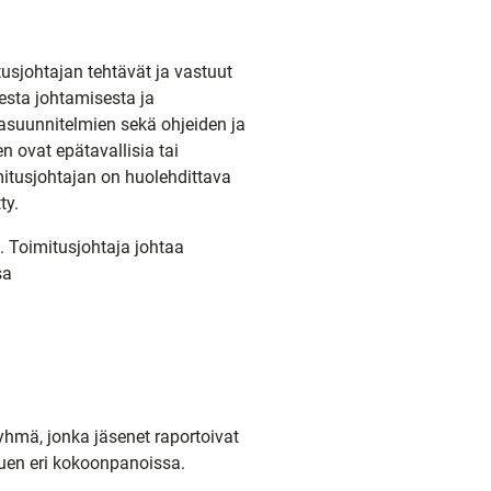
tusjohtajan tehtävät ja vastuut
esta johtamisesta ja
tasuunnitelmien sekä ohjeiden ja
 ovat epätavallisia tai
imitusjohtajan on huolehdittava
ty.
. Toimitusjohtaja johtaa
sa
yhmä, jonka jäsenet raportoivat
puen eri kokoonpanoissa.