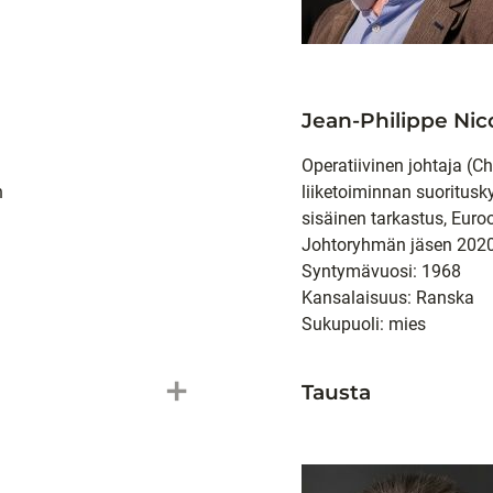
Jean-Philippe Nico
Operatiivinen johtaja (Ch
n
liiketoiminnan suorituskyk
sisäinen tarkastus, Eur
Johtoryhmän jäsen 2020
Syntymävuosi: 1968
Kansalaisuus: Ranska
Sukupuoli: mies
add
Tausta