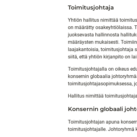
Toimitusjohtaja
Yhtiön hallitus nimittää toimitu
on määrätty osakeyhtiölaissa. T
juoksevasta hallinnosta hallitu
määräysten mukaisesti. Toimiin,
laajakantoisia, toimitusjohtaja 
siitä, että yhtiön kirjanpito on l
Toimitusjohtajalla on oikeus ed
konsernin globaalia johtoryhmää
toimitusjohtajasopimuksessa, jo
Hallitus nimittää toimitusjohtaj
Konsernin globaali jo
Toimitusjohtajan apuna konserni
toimitusjohtajalle. Johtoryhmä 