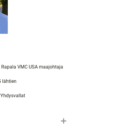
t, Rapala VMC USA maajohtaja
 lähtien
 Yhdysvallat
add