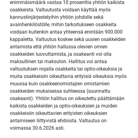
enimmäismäärä vastaa 10 prosenttia yhtiön kaikista
osakkeista. Valtuutusta voidaan käyttää myös
kannustinjärjestelyihin yhtiön johdolle sekä
avainhenkilöstölle, mihin tarkoitukseen osakkeita
voidaan kuitenkin antaa yhteensä enintään 900.000
kappaletta. Valtuutus koskee sekä uusien osakkeiden
antamista että yhtiön hallussa olevien omien
osakkeiden luovuttamista, ja osakeanti voi olla
maksullinen tai maksuton. Hallitus voi antaa
valtuutuksen nojalla osakkeita tai optio-oikeuksia ja
muita osakkeisiin oikeuttavia erityisiä oikeuksia myös
muussa kuin osakkeenomistajien omistamien
osakkeiden mukaisessa suhteessa (suunnattu
osakeanti). Yhtiön hallitus on oikeutettu päättämään
kaikista osakkeiden ja optio-oikeuksien ja muiden
osakkeisiin oikeuttavien erityisten oikeuksien
antamiseen liittyvistä ehdoista. Valtuutus on
voimassa 30.6.2026 asti.