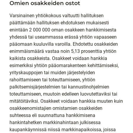
Omien osakkeiden ostot
Varsinainen yhtiökokous valtuutti hallituksen
päättämään hallituksen ehdotuksen mukaisesti
enintään 2 000 000 oman osakkeen hankkimisesta
yhdessä tai useammassa erässä yhtiön vapaaseen
pääomaan kuuluvilla varoilla. Ehdotettu osakkeiden
enimmäismäärä vastaa noin 5,13 prosenttia yhtiön
kaikista osakkeista. Osakkeet voidaan hankkia
esimerkiksi yhtiön pääomarakenteen kehittämiseksi,
yrityskauppojen tai muiden järjestelyiden
rahoittamiseen tai toteuttamiseen, yhtiön
palkitsemisjärjestelmien tai kannustinohjelmien
toteuttamiseen, muutoin edelleen luovutettaviksi tai
mitätöitäviksi. Osakkeet voidaan hankkia muuten kuin
osakkeenomistajien omistamien osakkeiden
suhteessa eli suunnattuna hankkimisena
hankintahetken markkinahintaan julkisessa
kaupankäynnissä niissä markkinapaikoissa, joissa