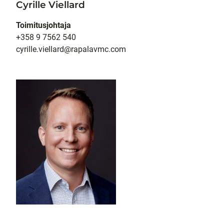
Cyrille Viellard
Toimitusjohtaja
+358 9 7562 540
cyrille.viellard@rapalavmc.com